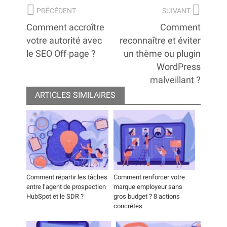
Navigation
PRÉCÉDENT
SUIVANT
de
Article
Article
Comment accroître
Comment
précédent
suivant
votre autorité avec
reconnaître et éviter
l’article
:
:
le SEO Off-page ?
un thème ou plugin
WordPress
malveillant ?
ARTICLES SIMILAIRES
Comment répartir les tâches
Comment renforcer votre
entre l’agent de prospection
marque employeur sans
HubSpot et le SDR ?
gros budget ? 8 actions
concrètes