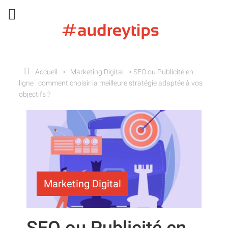
Accueil
>
Marketing Digital
>
SEO ou Publicité en
ligne : comment choisir la meilleure stratégie adaptée à vos
objectifs ?
Marketing Digital